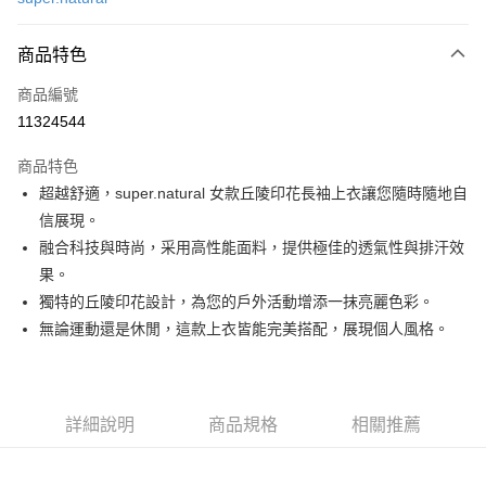
LINE Pay
商品特色
Apple Pay
商品編號
街口支付
11324544
悠遊付
商品特色
ATM付款
超越舒適，super.natural 女款丘陵印花長袖上衣讓您隨時隨地自
信展現。
運送方式
融合科技與時尚，采用高性能面料，提供極佳的透氣性與排汗效
一般全家取貨
果。
每筆NT$100
獨特的丘陵印花設計，為您的戶外活動增添一抹亮麗色彩。
無論運動還是休閒，這款上衣皆能完美搭配，展現個人風格。
全家超取(2000以上免運)
每筆NT$100，滿NT$2,000(含以上)免運費
一般7-11取貨
詳細說明
商品規格
相關推薦
每筆NT$100
7-11超取(2000以上免運)