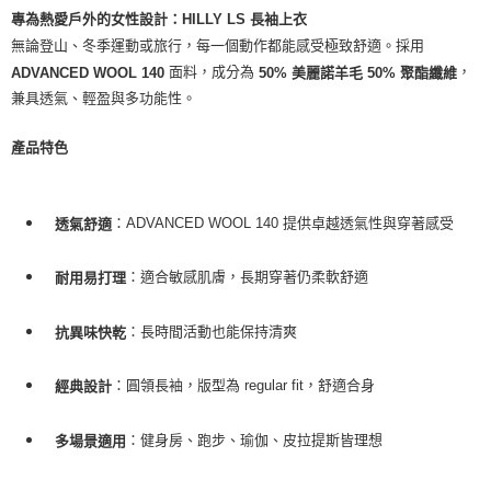
每筆NT$100，滿NT$2,000(含以上)免運費
專為熱愛戶外的女性設計：HILLY LS 長袖上衣
無論登山、冬季運動或旅行，每一個動作都能感受極致舒適。採用
一般宅配
面料，成分為
，
ADVANCED WOOL 140
50% 美麗諾羊毛 50% 聚酯纖維
每筆NT$100
兼具透氣、輕盈與多功能性。
宅配出貨(2000以上免運)
產品特色
每筆NT$100，滿NT$2,000(含以上)免運費
：ADVANCED WOOL 140 提供卓越透氣性與穿著感受
透氣舒適
：適合敏感肌膚，長期穿著仍柔軟舒適
耐用易打理
：長時間活動也能保持清爽
抗異味快乾
：圓領長袖，版型為 regular fit，舒適合身
經典設計
：健身房、跑步、瑜伽、皮拉提斯皆理想
多場景適用