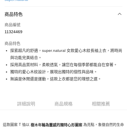
LINE Pay
商品特色
Apple Pay
商品編號
街口支付
11324469
悠遊付
商品特色
ATM付款
探索超凡的舒適，super.natural 女款愛心木紋長袖上衣，將時尚
與功能完美結合。
運送方式
採用高品質材料，柔軟透氣，讓您在每個季節都能自在穿著。
一般全家取貨
獨特的愛心木紋設計，展現出獨特的個性與品味。
每筆NT$100
無論是休閒還是運動，這款上衣都是您的理想之選。
全家超取(2000以上免運)
每筆NT$100，滿NT$2,000(含以上)免運費
詳細說明
商品規格
相關推薦
一般7-11取貨
每筆NT$100
7-11超取(2000以上免運)
這款圖案 T 恤以
為亮點，象徵自然的生命
樹木年輪為靈感的獨特心形圖案