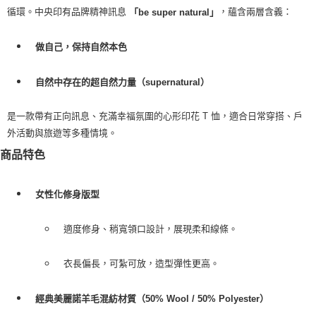
每筆NT$100，滿NT$2,000(含以上)免運費
循環。中央印有品牌精神訊息
，蘊含兩層含義：
「be super natural」
一般宅配
做自己，保持自然本色
每筆NT$100
宅配出貨(2000以上免運)
自然中存在的超自然力量（supernatural）
每筆NT$100，滿NT$2,000(含以上)免運費
是一款帶有正向訊息、充滿幸福氛圍的心形印花 T 恤，適合日常穿搭、戶
外活動與旅遊等多種情境。
商品特色
女性化修身版型
適度修身、稍寬領口設計，展現柔和線條。
衣長偏長，可紮可放，造型彈性更高。
經典美麗諾羊毛混紡材質（50% Wool / 50% Polyester）