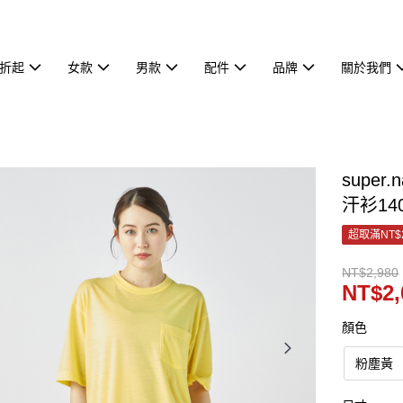
7折起
女款
男款
配件
品牌
關於我們
supe
汗衫140
超取滿NT$
NT$2,980
NT$2,
顏色
粉塵黃