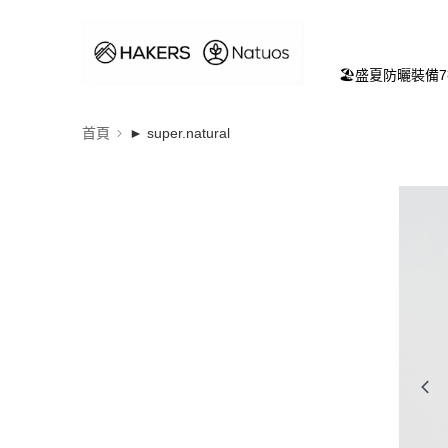
🏖️盛夏防曬裝備
首頁
► super.natural