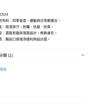
C524
紡布料：四季皆宜，運動與日常都適合。
能：吸濕排汗、防曬、抗菌、防臭。
型：寬鬆剪裁與落肩設計，修飾身形。
節：胸前口袋增添便利與設計感。
取貨
00
類 (1)
000以上免運)
tural
00，滿NT$2,000(含以上)免運費
客服
取貨
00
(2000以上免運)
00，滿NT$2,000(含以上)免運費