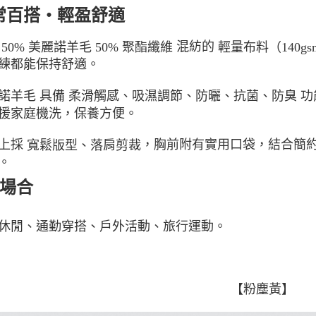
每筆NT$1
常百搭・輕盈舒適
宅配出貨(2
用
混紡的
50% 美麗諾羊毛 50% 聚酯纖維
輕量布料（140gs
每筆NT$1
練都能保持舒適。
具備
功
諾羊毛
柔滑觸感、吸濕調節、防曬、抗菌、防臭
援家庭機洗，保養方便。
上採
，胸前附有實用口袋，結合簡
寬鬆版型、落肩剪裁
。
場合
休閒、通勤穿搭、戶外活動、旅行運動。
【粉塵黃】