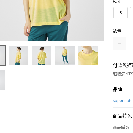
尺寸
S
數量
付款與運
超取滿NT$
付款方式
品牌
信用卡一
super.natu
LINE Pay
商品特色
Apple Pay
商品編號