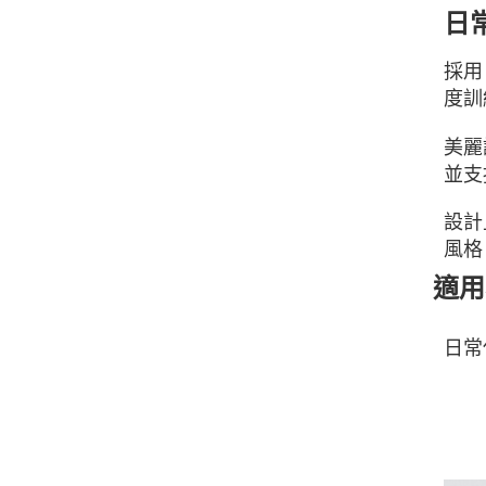
日
採
度訓
美麗
並支
設計
風格
適用
日常