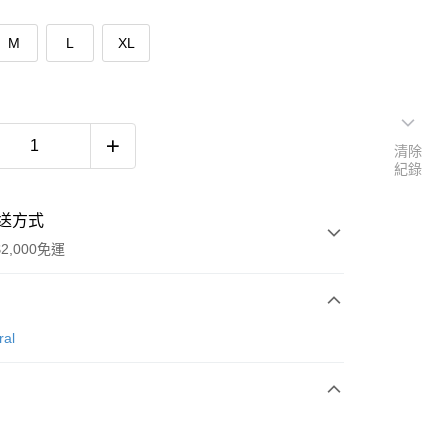
M
L
XL
清除
紀錄
送方式
2,000免運
次付款
ral