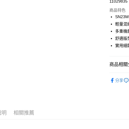
街口支付
11029835
商品特色
悠遊付
SN23M
ATM付款
輕量混
多重機
舒適版
運送方式
實用細
一般全家
每筆NT$1
商品相關分
全家超取(2
► super.na
每筆NT$1
分享
一般7-11
每筆NT$1
7-11超取
說明
相關推薦
每筆NT$1
一般宅配