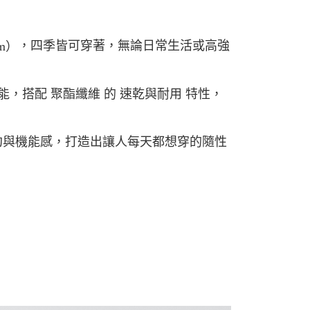
00
000以上免運)
，四季皆可穿著，無論日常生活或高強
m）
00，滿NT$2,000(含以上)免運費
能，搭配
的
特性，
聚酯纖維
速乾與耐用
約與機能感，打造出讓人每天都想穿的隨性