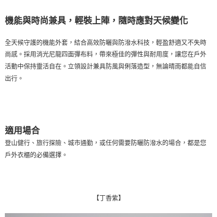
每筆NT$100，滿NT$2,000(含以上)免運費
機能與時尚兼具，輕裝上陣，隨時應對天候變化
一般宅配
每筆NT$100
全天候守護的機能外套，結合高效防曬與防潑水科技，輕盈舒適又不失時
尚感。採用消光尼龍四面彈布料，帶來極佳的彈性與耐用度，讓您在戶外
宅配出貨(2000以上免運)
活動中保持靈活自在。立領設計兼具防風與俐落造型，無論晴雨都能自信
每筆NT$100，滿NT$2,000(含以上)免運費
出行。
適用場合
登山健行、旅行探險、城市通勤，或任何需要防曬防潑水的場合，都是您
戶外衣櫃的必備選擇。
【丁香紫】