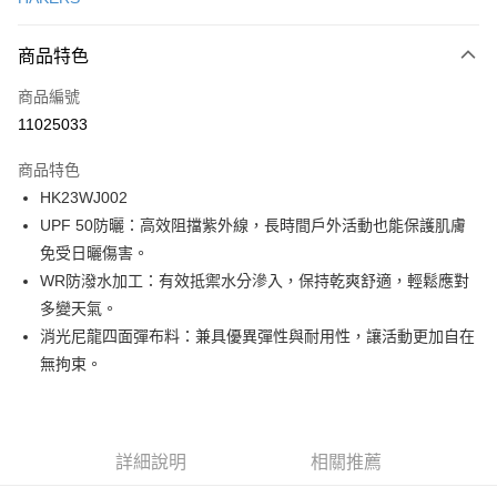
LINE Pay
商品特色
Apple Pay
商品編號
街口支付
11025033
悠遊付
商品特色
ATM付款
HK23WJ002
UPF 50防曬：高效阻擋紫外線，長時間戶外活動也能保護肌膚
運送方式
免受日曬傷害。
一般全家取貨
WR防潑水加工：有效抵禦水分滲入，保持乾爽舒適，輕鬆應對
每筆NT$100
多變天氣。
消光尼龍四面彈布料：兼具優異彈性與耐用性，讓活動更加自在
全家超取(2000以上免運)
無拘束。
每筆NT$100，滿NT$2,000(含以上)免運費
一般7-11取貨
每筆NT$100
詳細說明
相關推薦
7-11超取(2000以上免運)