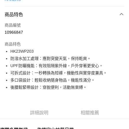
LINE Pay
商品特色
Apple Pay
商品編號
街口支付
10966847
悠遊付
商品特色
ATM付款
HK23WP203
防潑水加工處理：應對突變天氣，保持乾爽。
運送方式
UPF防曬機能：有效阻隔紫外線，戶外穿著更安心。
一般全家取貨
可拆式設計：一秒轉換為短褲，機動性與實穿度兼具。
每筆NT$100
多口袋設計：輕鬆收納隨身物品，機能性滿分。
後腰鬆緊帶設計：穿脫便利，活動無束縛。
全家超取(2000以上免運)
每筆NT$100，滿NT$2,000(含以上)免運費
一般7-11取貨
詳細說明
相關推薦
每筆NT$100
7-11超取(2000以上免運)