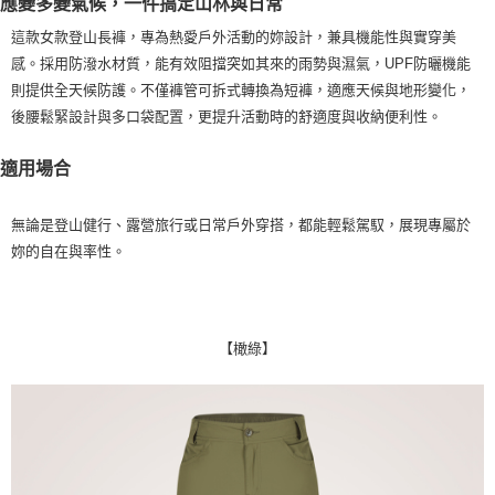
應變多變氣候，一件搞定山林與日常
每筆NT$100，滿NT$2,000(含以上)免運費
這款女款登山長褲，專為熱愛戶外活動的妳設計，兼具機能性與實穿美
一般宅配
感。採用防潑水材質，能有效阻擋突如其來的雨勢與濕氣，UPF防曬機能
每筆NT$100
則提供全天候防護。不僅褲管可拆式轉換為短褲，適應天候與地形變化，
後腰鬆緊設計與多口袋配置，更提升活動時的舒適度與收納便利性。
宅配出貨(2000以上免運)
每筆NT$100，滿NT$2,000(含以上)免運費
適用場合
無論是登山健行、露營旅行或日常戶外穿搭，都能輕鬆駕馭，展現專屬於
妳的自在與率性。
【橄綠】