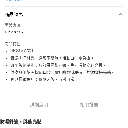
LINE Pay
商品特色
Apple Pay
商品編號
街口支付
10948775
悠遊付
商品特色
ATM付款
HK23MC501
吸濕排汗材質：透氣不悶熱，活動自在零負擔。
運送方式
UPF防曬機能：有效阻隔紫外線，戶外活動安心穿著。
一般全家取貨
俏皮熊印花 + 機能口袋：實用與趣味兼具，增添穿搭亮點。
每筆NT$100
經典圓領設計：簡單俐落，百搭日常。
全家超取(2000以上免運)
每筆NT$100，滿NT$2,000(含以上)免運費
詳細說明
相關推薦
一般7-11取貨
每筆NT$100
防曬舒適 × 胖熊亮點
7-11超取(2000以上免運)