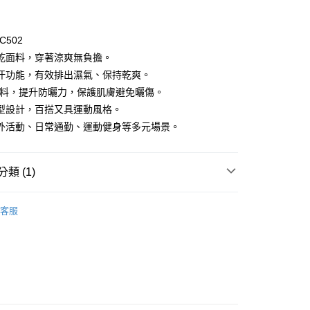
C502
乾面料，穿著涼爽無負擔。
汗功能，有效排出濕氣、保持乾爽。
布料，提升防曬力，保護肌膚避免曬傷。
型設計，百搭又具運動風格。
取貨
外活動、日常通勤、運動健身等多元場景。
00
000以上免運)
類 (1)
00，滿NT$2,000(含以上)免運費
S
取貨
客服
00
(2000以上免運)
00，滿NT$2,000(含以上)免運費