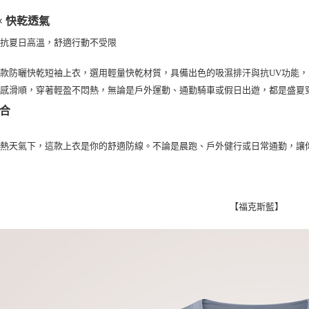
每筆NT$1
× 快乾透氣
宅配出貨(2
對抗夏日高溫，舒適行動不受限
每筆NT$1
男款防曬快乾短袖上衣，選用
輕量快乾材質
，具備出色的
吸濕排汗與抗UV功能
，
觸感滑順，穿著輕盈不悶熱，無論是戶外運動、通勤騎車或假日出遊，都是盛夏
合
炎熱天氣下，這款上衣是你的舒適防線。不論是晨跑、戶外健行或日常通勤，讓
【福克斯藍】