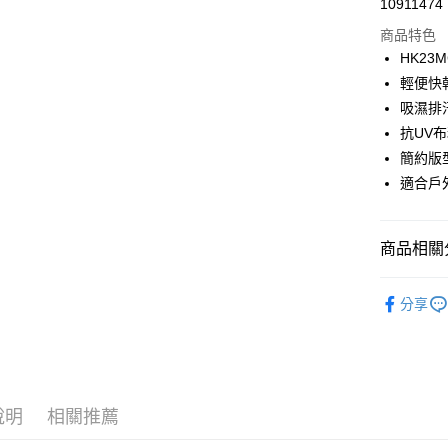
街口支付
10911474
商品特色
悠遊付
HK23M
ATM付款
輕便快
吸濕排
抗UV
運送方式
簡約版
一般全家
適合戶
每筆NT$1
全家超取(2
商品相關分
每筆NT$1
► HAKER
一般7-11
分享
每筆NT$1
7-11超取
每筆NT$1
說明
相關推薦
一般宅配