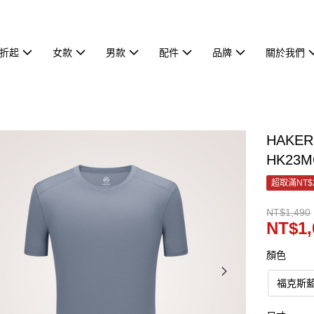
7折起
女款
男款
配件
品牌
關於我們
HAKE
HK23M
超取滿NT$
NT$1,490
NT$1,
顏色
福克斯