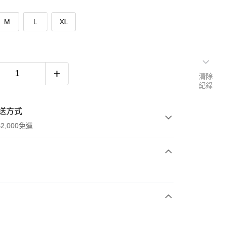
M
L
XL
清除
紀錄
送方式
2,000免運
次付款