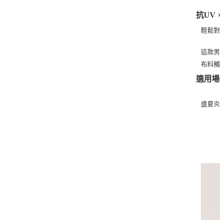
抗UV 
輕鬆
這款
布料
適用場
盛夏