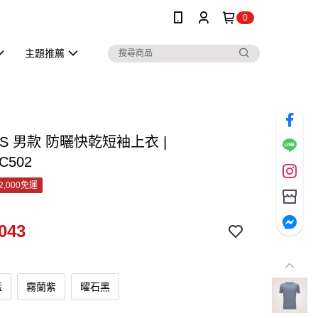
0
主題推薦
RS 男款 防曬快乾短袖上衣 |
C502
2,000免運
043
藍
霧蘭紫
曜石黑