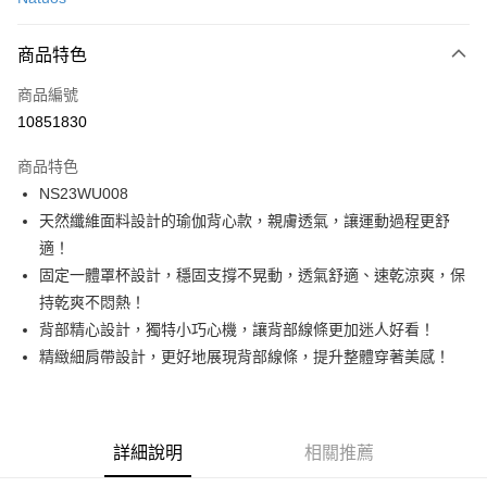
LINE Pay
商品特色
Apple Pay
商品編號
街口支付
10851830
悠遊付
商品特色
ATM付款
NS23WU008
天然纖維面料設計的瑜伽背心款，親膚透氣，讓運動過程更舒
運送方式
適！
一般全家取貨
固定一體罩杯設計，穩固支撐不晃動，透氣舒適、速乾涼爽，保
每筆NT$100
持乾爽不悶熱！
背部精心設計，獨特小巧心機，讓背部線條更加迷人好看！
全家超取(2000以上免運)
精緻細肩帶設計，更好地展現背部線條，提升整體穿著美感！
每筆NT$100，滿NT$2,000(含以上)免運費
一般7-11取貨
每筆NT$100
詳細說明
相關推薦
7-11超取(2000以上免運)