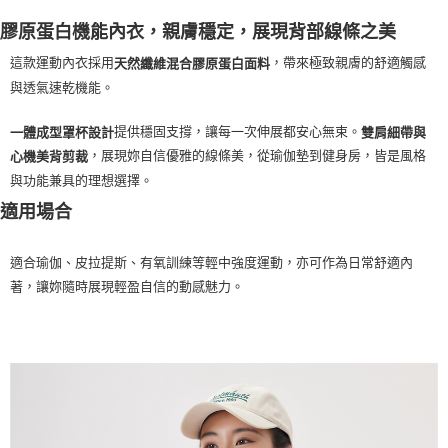
每筆NT$100，滿NT$2,000(含以上)免運費
膠原蛋白機能內衣，親膚穩定，展現背部線條之美
一般宅配
這款運動內衣採用
，帶來極致親膚的舒適觸感
天然纖維混合膠原蛋白面料
每筆NT$100
與透氣速乾機能。
宅配出貨(2000以上免運)
提供穩固支撐，讓每一次伸展都安心無束。
一體成型罩杯設計
雙肩細帶與
每筆NT$100，滿NT$2,000(含以上)免運費
，展現妳自信優雅的線條美，從瑜伽墊到健身房，皆是風格
心機美背剪裁
與功能兼具的理想選擇。
適用場合
適合瑜伽、皮拉提斯、有氧訓練等輕中強度運動，亦可作為日常舒適內
著，讓妳隨時展現輕盈自信的動感魅力。