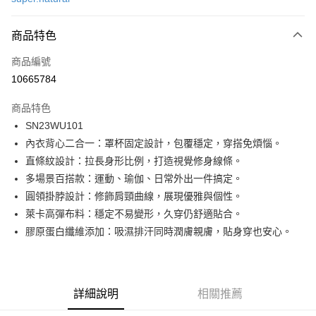
LINE Pay
商品特色
Apple Pay
商品編號
街口支付
10665784
悠遊付
商品特色
ATM付款
SN23WU101
內衣背心二合一：罩杯固定設計，包覆穩定，穿搭免煩惱。
運送方式
直條紋設計：拉長身形比例，打造視覺修身線條。
一般全家取貨
多場景百搭款：運動、瑜伽、日常外出一件搞定。
每筆NT$100
圓領掛脖設計：修飾肩頸曲線，展現優雅與個性。
萊卡高彈布料：穩定不易變形，久穿仍舒適貼合。
全家超取(2000以上免運)
膠原蛋白纖維添加：吸濕排汗同時潤膚親膚，貼身穿也安心。
每筆NT$100，滿NT$2,000(含以上)免運費
一般7-11取貨
每筆NT$100
詳細說明
相關推薦
7-11超取(2000以上免運)