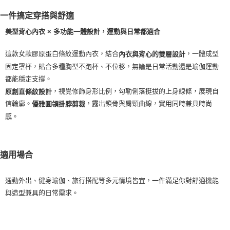
每筆NT$100，滿NT$2,000(含以上)免運費
一件搞定穿搭與舒適
一般宅配
美型背心內衣 × 多功能一體設計，運動與日常都適合
每筆NT$100
這款女款膠原蛋白條紋運動內衣，結合
，一體成型
內衣與背心的雙層設計
宅配出貨(2000以上免運)
固定罩杯，貼合多種胸型不跑杯、不位移，無論是日常活動還是瑜伽運動
每筆NT$100，滿NT$2,000(含以上)免運費
都能穩定支撐。
，視覺修飾身形比例，勾勒俐落挺拔的上身線條，展現自
原創直條紋設計
信輪廓。
，露出鎖骨與肩頸曲線，實用同時兼具時尚
優雅圓領掛脖剪裁
感。
適用場合
通勤外出、健身瑜伽、旅行搭配等多元情境皆宜，一件滿足你對舒適機能
與造型兼具的日常需求。