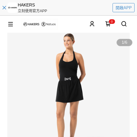
HAKERS
開啟APP
立刻使用官方APP
0
1
/
6