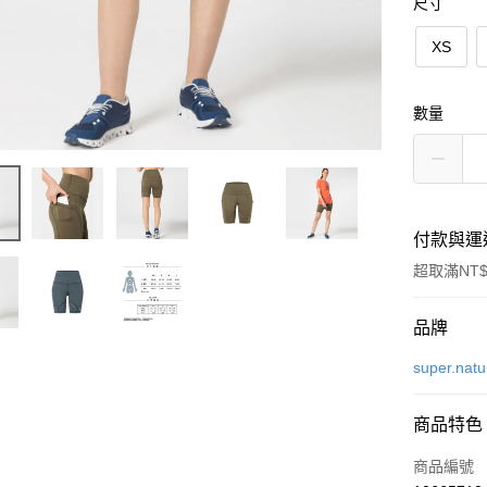
尺寸
XS
數量
付款與運
超取滿NT$
付款方式
品牌
信用卡一
super.natu
LINE Pay
商品特色
Apple Pay
商品編號