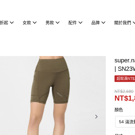
7折起
女款
男款
配件
品牌
關於我們
supe
| SN2
超取滿NT$
NT$2,680
NT$1,
顏色
54 湍流