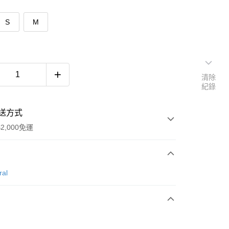
S
M
清除
紀錄
送方式
2,000免運
次付款
ral