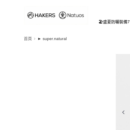
🏖️盛夏防曬裝備
首頁
► super.natural