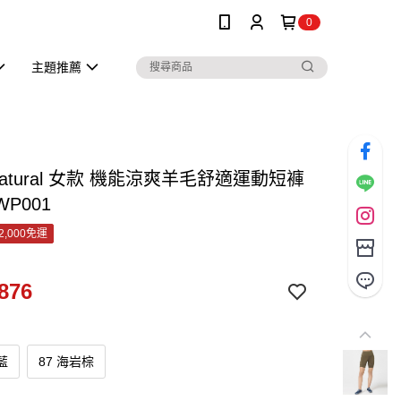
0
主題推薦
r.natural 女款 機能涼爽羊毛舒適運動短褲
3WP001
2,000免運
876
藍
87 海岩棕