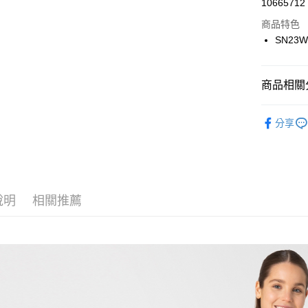
街口支付
10665712
商品特色
悠遊付
SN23W
ATM付款
商品相關分
運送方式
► super.na
一般全家
分享
每筆NT$1
全家超取(2
每筆NT$1
說明
相關推薦
一般7-11
每筆NT$1
7-11超取
每筆NT$1
一般宅配