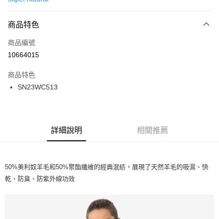
LINE Pay
商品特色
Apple Pay
商品編號
街口支付
10664015
悠遊付
商品特色
ATM付款
SN23WC513
運送方式
一般全家取貨
詳細說明
相關推薦
每筆NT$100
全家超取(2000以上免運)
每筆NT$100，滿NT$2,000(含以上)免運費
50%美利奴羊毛和50%聚酯纖維的經典混紡，展現了天然羊毛的吸濕、快
乾、防臭、防紫外線功效
一般7-11取貨
每筆NT$100
7-11超取(2000以上免運)