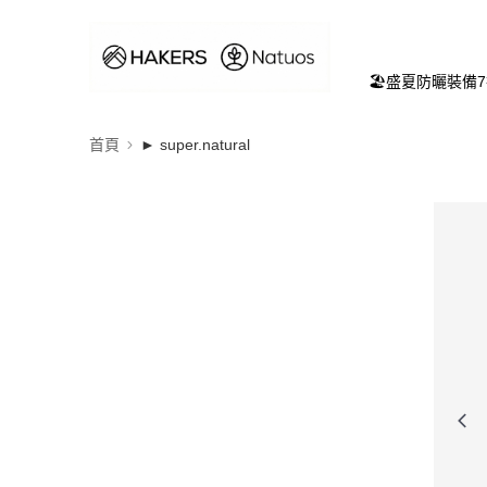
🏖️盛夏防曬裝備
首頁
► super.natural