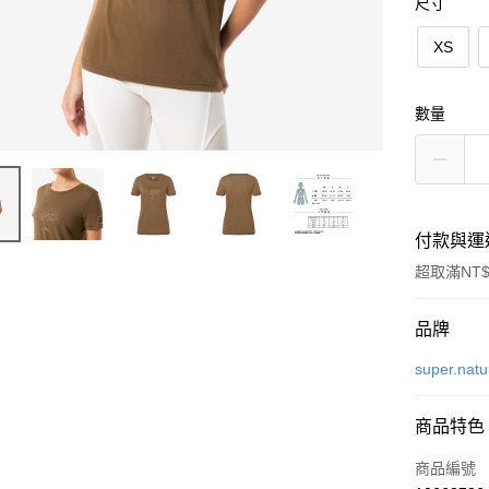
尺寸
XS
數量
付款與運
超取滿NT$
付款方式
品牌
信用卡一
super.natu
LINE Pay
商品特色
Apple Pay
商品編號