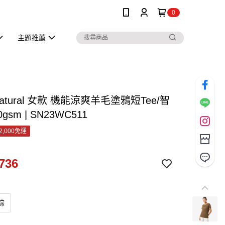
0
主題推薦
.natural 女款 機能涼爽羊毛塗鴉短Tee/智
gsm | SN23WC511
2,000免運
736
棕