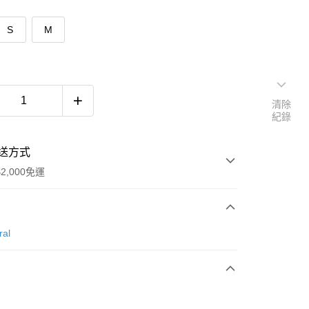
S
M
清除
紀錄
送方式
2,000免運
次付款
ral