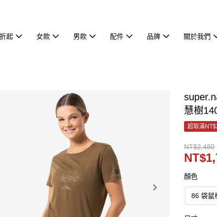
7折起
女款
男款
配件
品牌
關於我們
super
慧樹140
超取滿NT$
NT$2,480
NT$1,
顏色
86 袋鼠