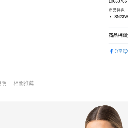
街口支付
10663786
商品特色
悠遊付
SN23W
ATM付款
商品相關分
運送方式
► super.na
一般全家
分享
每筆NT$1
全家超取(2
每筆NT$1
說明
相關推薦
一般7-11
每筆NT$1
7-11超取
每筆NT$1
一般宅配