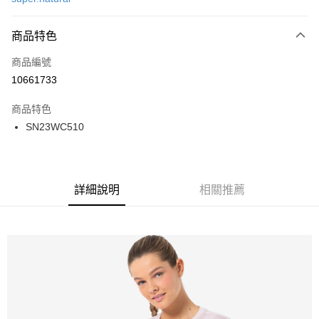
LINE Pay
商品特色
Apple Pay
商品編號
街口支付
10661733
悠遊付
商品特色
ATM付款
SN23WC510
運送方式
一般全家取貨
詳細說明
相關推薦
每筆NT$100
全家超取(2000以上免運)
每筆NT$100，滿NT$2,000(含以上)免運費
一般7-11取貨
每筆NT$100
7-11超取(2000以上免運)