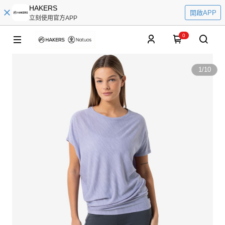
HAKERS
開啟APP
立刻使用官方APP
0
1
/
10