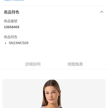
LINE Pay
商品特色
Apple Pay
商品編號
街口支付
10658469
悠遊付
商品特色
ATM付款
SN23WC509
運送方式
一般全家取貨
詳細說明
相關推薦
每筆NT$100
全家超取(2000以上免運)
每筆NT$100，滿NT$2,000(含以上)免運費
一般7-11取貨
每筆NT$100
7-11超取(2000以上免運)