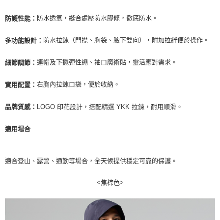
每筆NT$100，滿NT$2,000(含以上)免運費
防水透氣，縫合處壓防水膠條，徹底防水。
防護性能：
一般宅配
每筆NT$100
防水拉鍊（門襟、胸袋、腋下雙向），附加拉絆便於操作。
多功能設計：
宅配出貨(2000以上免運)
連帽及下擺彈性繩、袖口魔術貼，靈活應對需求。
細節調節：
每筆NT$100，滿NT$2,000(含以上)免運費
右胸內拉鍊口袋，便於收納。
實用配置：
LOGO
印花設計，搭配精選
YKK
拉鍊，耐用順滑。
品牌質感：
適用場合
適合登山、露營、通勤等場合，全天候提供穩定可靠的保護。
<焦棕色>