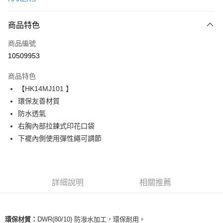
LINE Pay
商品特色
Apple Pay
商品編號
街口支付
10509953
悠遊付
商品特色
ATM付款
【HK14MJ101 】
環保友善材質
運送方式
防水透氣
一般全家取貨
右胸內部拉鍊式印花口袋
每筆NT$100
下襬內側使用彈性繩可調節
全家超取(2000以上免運)
每筆NT$100，滿NT$2,000(含以上)免運費
詳細說明
相關推薦
一般7-11取貨
每筆NT$100
7-11超取(2000以上免運)
DWR(80/10)
防潑水加工，環保耐用。
環保材質：