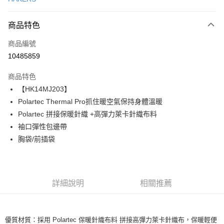
LINE Pay
商品特色
Apple Pay
商品編號
街口支付
10485859
悠遊付
商品特色
ATM付款
【HK14MJ203】
Polartec Thermal Pro抓住暖空氣保持身體溫暖
運送方式
Polartec 拼接保暖針織 +高彈力萊卡針織布料
一般全家取貨
袖口彈性包邊帶
每筆NT$100
胸袋/前插袋
全家超取(2000以上免運)
每筆NT$100，滿NT$2,000(含以上)免運費
詳細說明
相關推薦
一般7-11取貨
每筆NT$100
7-11超取(2000以上免運)
優質材質：採用 Polartec 保暖針織布料 拼接高彈力萊卡針織布，保暖輕便