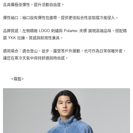
每筆NT$100，滿NT$2,000(含以上)免運費
且具備極佳彈性，提升活動自由度。
一般宅配
彈性袖口：袖口設有彈性包邊帶，提供更佳貼合性並阻擋冷風侵入。
每筆NT$100
品牌質感：左側精緻 LOGO 刺繡與 Polartec 夾標 展現高端品味，搭配精
宅配出貨(2000以上免運)
選 YKK 拉鍊，質感與耐用性兼具。
每筆NT$100，滿NT$2,000(含以上)免運費
適用場合：適合登山、徒步、露營等戶外運動，也可作為日常保暖外套，
讓您在寒冷天氣中保持舒適與時尚感。
<霧藍>