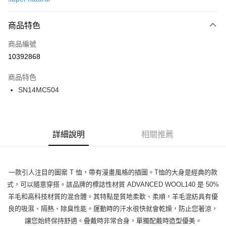
LINE Pay
商品特色
Apple Pay
商品編號
街口支付
10392868
悠遊付
商品特色
ATM付款
SN14MC504
運送方式
一般全家取貨
詳細說明
相關推薦
每筆NT$100
全家超取(2000以上免運)
每筆NT$100，滿NT$2,000(含以上)免運費
一款引人注目的圖案 T 恤，帶有漫畫風格的插圖。T恤的大身是經典的款
式，可以隨意穿搭。該品牌的標誌性材質 ADVANCED WOOL140 是 50%
一般7-11取貨
羊毛和高科技材質的混合體。其特點是質地柔軟、柔順，羊毛混紡具有優
每筆NT$100
良的吸濕、隔熱、除臭性能。運動時的汗水很快就會乾燥，防止您著涼，
7-11超取(2000以上免運)
讓您始終保持舒適。疊戴時非常合身，單獨配戴時造型優美。