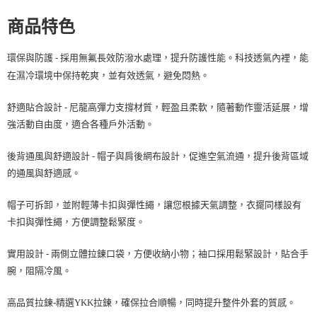
每筆NT$100，滿NT$2,000(含以上)免運費
商品特色
一般宅配
每筆NT$100
環保與防護 - 採用無氟長效防潑水處理，提升防護性能。科技透氣內裡，能
在濕冷環境中保持乾爽，並有效透氣，避免悶熱。
宅配出貨(2000以上免運)
每筆NT$100，滿NT$2,000(含以上)免運費
舒適貼合設計 - 尼龍高彈力支撐材質，輕盈且柔軟，隨著動作靈活延展，增
強活動自由度，適合各種戶外活動。
後背通風與舒適設計 - 帽子與肩後網布設計，促進空氣流通，提升後背區域
的通風與舒適感。
帽子可拆卸，並附輕薄卡扣與彈性繩，讓您根據天氣調整，衣擺同樣設有
卡扣與彈性繩，方便調整鬆緊度。
實用設計 - 兩側立體拉鍊口袋，方便收納小物；袖口採用鬆緊設計，貼合手
腕，阻隔冷風。
高品質拉鍊-精選YKK拉鍊，確保拉合順暢，同時提升整件外套的質感。