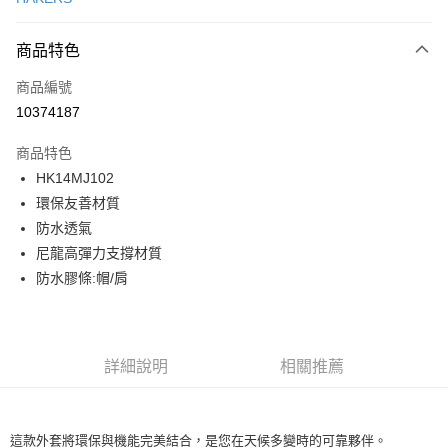
LINE Pay
商品特色
Apple Pay
商品編號
街口支付
10374187
悠遊付
商品特色
ATM付款
HK14MJ102
環保友善材質
運送方式
防水透氣
一般全家取貨
尼龍高彈力支撐材質
每筆NT$100
防水膠條:帽/肩
全家超取(2000以上免運)
每筆NT$100，滿NT$2,000(含以上)免運費
詳細說明
相關推薦
一般7-11取貨
每筆NT$100
7-11超取(2000以上免運)
這款外套將環保與機能完美結合，是您在天候多變時的可靠夥伴。