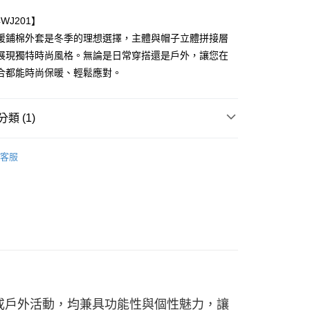
4WJ201】
暖鋪棉外套是冬季的理想選擇，主體與帽子立體拼接層
展現獨特時尚風格。無論是日常穿搭還是戶外，讓您在
合都能時尚保暖、輕鬆應對。
取貨
類 (1)
00
000以上免運)
客服
00，滿NT$2,000(含以上)免運費
取貨
00
(2000以上免運)
00，滿NT$2,000(含以上)免運費
00
或戶外活動，均兼具功能性與個性魅力，讓