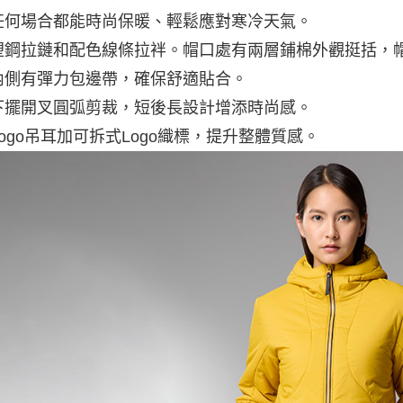
宅配出貨(2
任何場合都能時尚保暖、輕鬆應對寒冷天氣。
每筆NT$1
塑鋼拉鏈和配色線條拉袢。帽口處有兩層鋪棉外觀挺括，
內側有彈力包邊帶，確保舒適貼合。
下擺開叉圓弧剪裁，短後長設計增添時尚感。
ogo吊耳加可拆式Logo織標，提升整體質感。