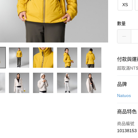
XS
數量
付款與運
超取滿NT$
付款方式
品牌
信用卡一
Natuos
LINE Pay
商品特色
Apple Pay
商品編號
街口支付
10138153