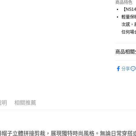
商品特色
悠遊付
【NS1
ATM付款
輕量保
次感，
任何場
運送方式
一般全家
商品相關分
每筆NT$1
► Natuos
全家超取(2
分享
每筆NT$1
一般7-11
每筆NT$1
說明
相關推薦
7-11超取
每筆NT$1
一般宅配
每筆NT$1
與帽子立體拼接剪裁，展現獨特時尚風格。無論日常穿搭