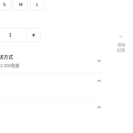
S
M
L
清除
紀錄
送方式
2,000免運
次付款