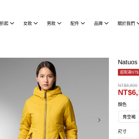
7折起
女款
男款
配件
品牌
關於我們
Natuo
超取滿NT$
NT$8,800
NT$6,
顏色
育空褐
尺寸