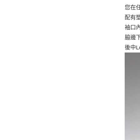
您在
配有
袖口
脇邊
後中L