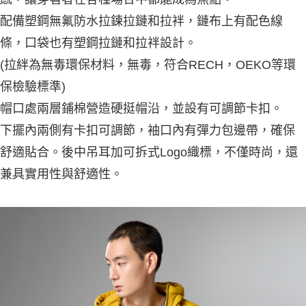
一般宅配
配備塑鋼
無氟防水拉鍊
拉鏈和拉袢，鏈布上有配色線
每筆NT$100
條，口袋也有塑鋼拉鏈和拉袢設計。
宅配出貨(2000以上免運)
(拉絆為無毒環保材料，無毒，符合RECH，OEKO等環
每筆NT$100，滿NT$2,000(含以上)免運費
保檢驗標準)
帽口處兩層鋪棉營造硬挺帽沿，並設有可調節卡扣
。
下擺內兩側有卡扣可調節，袖口內有彈力包邊帶，確保
舒適貼合。後中吊耳加可拆式Logo織標，不僅時尚，還
兼具實用性與舒適性。