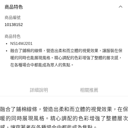
商品特色
Apple Pay
商品編號
街口支付
10138152
悠遊付
商品特色
ATM付款
NS14MJ201
融合了鋪棉的線條，營造出柔和而立體的視覺效果，讓服裝在保
運送方式
暖的同時也能展現風格。精心調配的色彩增強了整體的層次感，
一般全家取貨
在各種場合中都能成為眾人的焦點。
每筆NT$100
全家超取(2000以上免運)
每筆NT$100，滿NT$2,000(含以上)免運費
詳細說明
相關推薦
一般7-11取貨
每筆NT$100
融合了鋪棉線條，營造出柔和而立體的視覺效果，在保
7-11超取(2000以上免運)
暖的同時展現風格。精心調配的色彩增強了整體層次
每筆NT$100，滿NT$2,000(含以上)免運費
感，讓穿著者在各種場合中都能成為焦點。